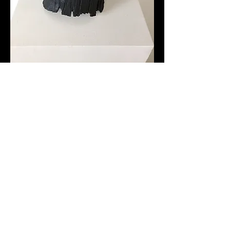
​​​« My way » figure une écorce
d’arbre calcinée en céramique
sur laquelle sont gravés ces
mêmes mots empruntés à une
chanson célèbre interprétée à
plusieurs reprises par
différents auteurs.
Previous work
Next work
close