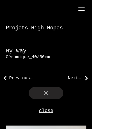
Projets High Hopes
My way
Céramique_40
/50cm
Previous work
Next work
close